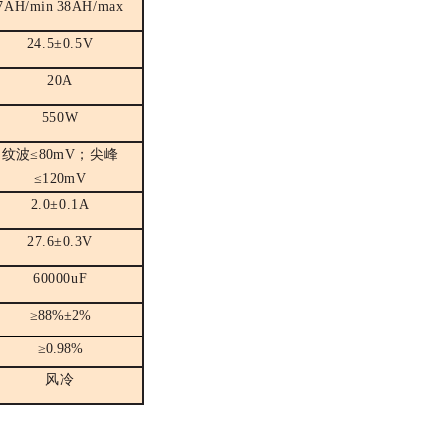
7AH/min
38
AH/max
2
4.5
±0.
5
V
2
0A
550
W
纹波≤80mV
；尖峰
≤120mV
2.0±0.
1
A
2
7.6
±0.3V
6
0000uF
≥88%±2%
≥0.98%
风冷