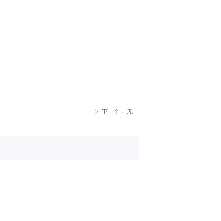
下一个：
无
ꄲ