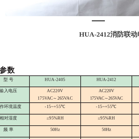
HUA-2412消防联
参数
型 号
H
UA
-2
405
H
UA-2412
输入电压
AC220V
AC220V
175VAC
～
2
6
5VAC
175VAC
～
2
6
5VAC
作环境温度
-15
~
+55
℃
-15
~
+55
℃
相对湿度
≤
95%RH
≤
95%RH
频 率
50Hz
50Hz