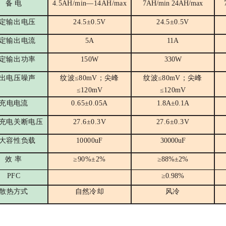
备 电
4.5
AH/min—
14
AH/max
7AH/min
24
AH/max
定输出电压
2
4.5
±0.
5
V
2
4.5
±0.
5
V
定输出电流
5
A
11
A
定输出功率
15
0W
330
W
出电压噪声
纹波≤80mV
；尖峰
纹波≤80mV
；尖峰
≤120mV
≤120mV
充电电流
0.65
±0.
05
A
1.8A
±0.
1
A
充电关断电压
2
7.6
±0.3V
2
7.6
±0.3V
大容性负载
10000
uF
3
0000uF
效 率
≥
90%
±2%
≥88%±2%
PFC
≥0.98%
散热方式
自然冷却
风冷