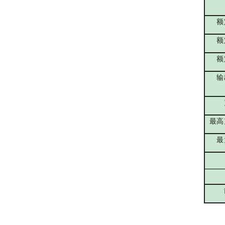
额
额
额
输
最高
最