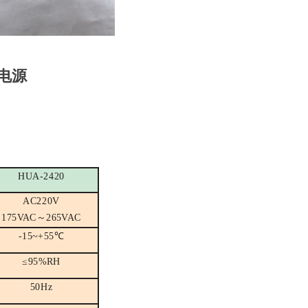
动电源
HUA-2420
AC220V
175VAC
～
2
6
5VAC
-15
~
+55
℃
≤
95%RH
50Hz