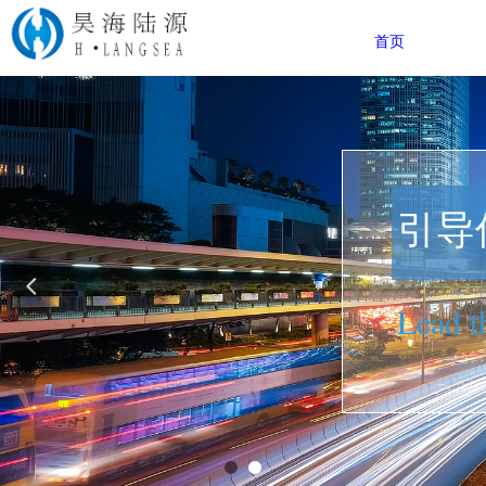
首页
引导
넳
Lead t